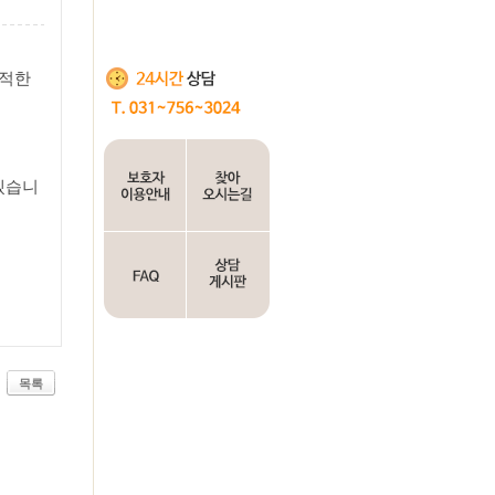
쾌적한
겠습니
목록