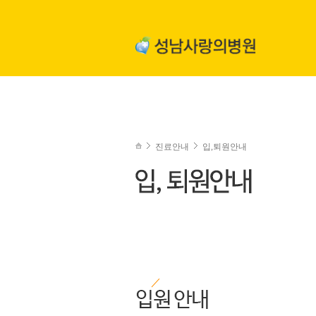
진료안내
입,퇴원안내