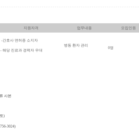
지원자격
업무내용
모집인원
-간호사 면허증 소지자
병동 환자 관리
0명
- 해당 진료과 경력자 우대
류 사본
(토)
6-3024)